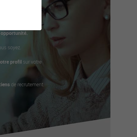
PTE ?
!
 opportunité.
ous soyez.
otre profil
sur votre
tiens
de recrutement.