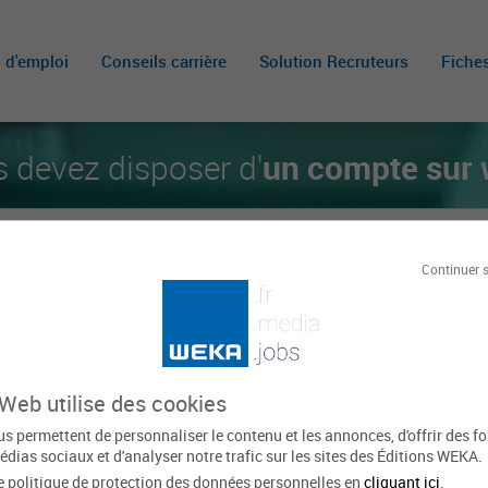
s d'emploi
Conseils carrière
Solution Recruteurs
Fiche
un compte sur 
s devez disposer d'
Continuer 
RECEVEZ LES NOUVELLES OFFRES
qui correspondent à votre recherche.
 Web utilise des cookies
s permettent de personnaliser le contenu et les annonces, d'offrir des f
édias sociaux et d'analyser notre trafic sur les sites des Éditions WEKA.
e politique de protection des données personnelles en
cliquant ici
.