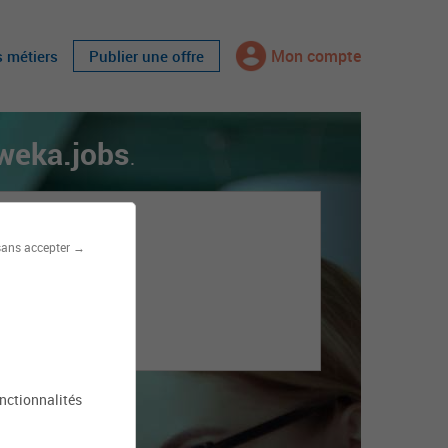
Mon compte
s métiers
Publier une offre
weka.jobs
.
sans accepter →
onctionnalités