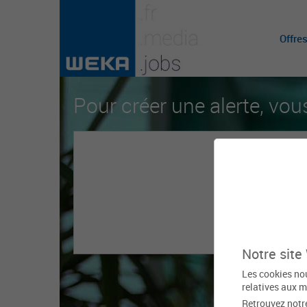
Offre
Pour créer une alerte, vou
Notre site
Les cookies nou
relatives aux m
Retrouvez notr